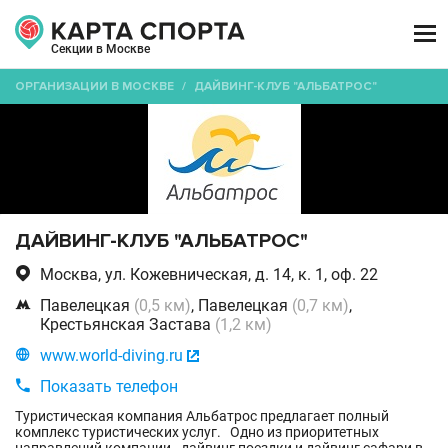

Секции в Москве
ОРГАНИЗАЦИИ В МОСКВЕ
/
ДАЙВИНГ-КЛУБ "АЛЬБАТРОС"
ДАЙВИНГ-КЛУБ "АЛЬБАТРОС"

Москва, ул. Кожевническая, д. 14, к. 1, оф. 22

Павелецкая
(0,5 км)
, Павелецкая
(0,7 км)
,
Крестьянская Застава
(1,2 км)

www.world-diving.ru


Показать телефон
Туристическая компания Альбатрос предлагает полный
комплекс туристических услуг. Одно из приоритетных