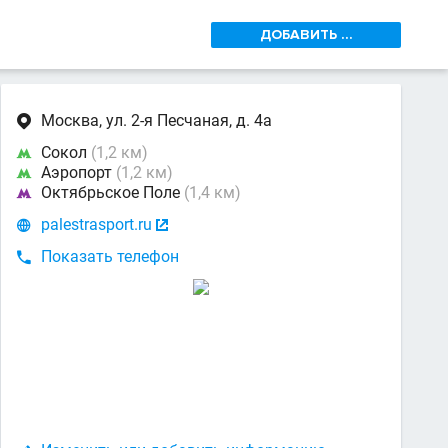
ДОБАВИТЬ ...
Москва, ул. 2-я Песчаная, д. 4а

Сокол
(1,2 км)

Аэропорт
(1,2 км)

Октябрьское Поле
(1,4 км)

palestrasport.ru


Показать телефон
