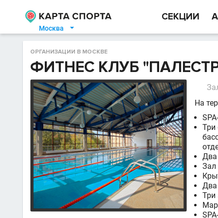
СЕКЦИИ
А
Москва

ОРГАНИЗАЦИИ В МОСКВЕ
ФИТНЕС КЛУБ "ПАЛЕСТР
За
На те
SPA
Три
бас
отд
Два
Зал
Кры
Два
Три
Мар
SPA-