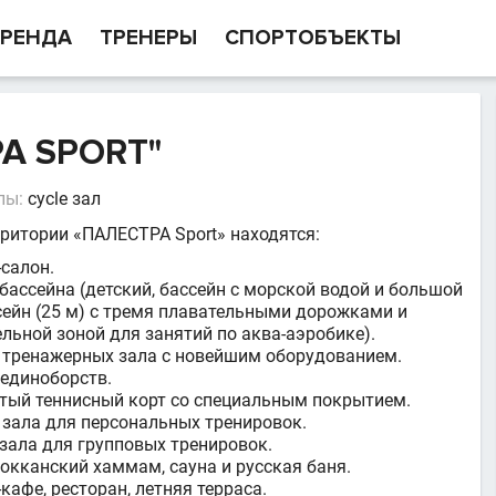
РЕНДА
ТРЕНЕРЫ
СПОРТОБЪЕКТЫ
А SPORT"
лы:
cycle зал
рритории «ПАЛЕСТРА Sport» находятся:
-салон.
 бассейна (детский, бассейн с морской водой и большой
сейн (25 м) с тремя плавательными дорожками и
ельной зоной для занятий по аква-аэробике).
 тренажерных зала с новейшим оборудованием.
 единоборств.
тый теннисный корт со специальным покрытием.
 зала для персональных тренировок.
 зала для групповых тренировок.
окканский хаммам, сауна и русская баня.
кафе, ресторан, летняя терраса.