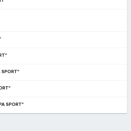
RT"
"
RT"
 SPORT"
ORT"
РА SPORT"