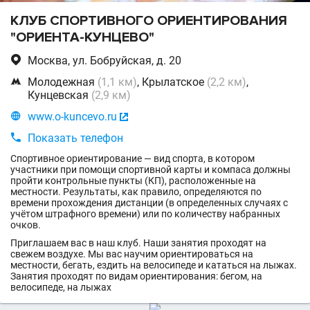
КЛУБ СПОРТИВНОГО ОРИЕНТИРОВАНИЯ
"ОРИЕНТА-КУНЦЕВО"

Москва, ул. Бобруйская, д. 20

Молодежная
(1,1 км)
, Крылатское
(2,2 км)
,
Кунцевская
(2,9 км)

www.o-kuncevo.ru


Показать телефон
Спортивное ориентирование — вид спорта, в котором
участники при помощи спортивной карты и компаса должны
пройти контрольные пункты (КП), расположенные на
местности. Результаты, как правило, определяются по
времени прохождения дистанции (в определенных случаях с
учётом штрафного времени) или по количеству набранных
очков.
Приглашаем вас в наш клуб. Наши занятия проходят на
свежем воздухе. Мы вас научим ориентироваться на
местности, бегать, ездить на велосипеде и кататься на лыжах.
Занятия проходят по видам ориентирования: бегом, на
велосипеде, на лыжах