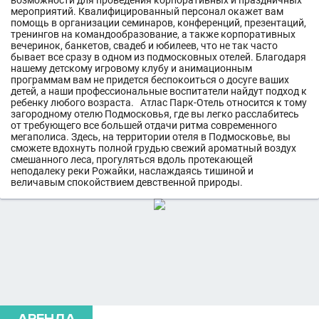
возможности для проведения корпоративных и праздничных
мероприятий. Квалифицированный персонал окажет вам
помощь в организации семинаров, конференций, презентаций,
тренингов на командообразование, а также корпоративных
вечеринок, банкетов, свадеб и юбилеев, что не так часто
бывает все сразу в одном из подмосковных отелей. Благодаря
нашему детскому игровому клубу и анимационным
программам вам не придется беспокоиться о досуге ваших
детей, а наши профессиональные воспитатели найдут подход к
ребенку любого возраста. Атлас Парк-Отель относится к тому
загородному отелю Подмосковья, где вы легко расслабитесь
от требующего все большей отдачи ритма современного
мегаполиса. Здесь, на территории отеля в Подмосковье, вы
сможете вдохнуть полной грудью свежий ароматный воздух
смешанного леса, прогуляться вдоль протекающей
неподалеку реки Рожайки, наслаждаясь тишиной и
величавым спокойствием девственной природы.