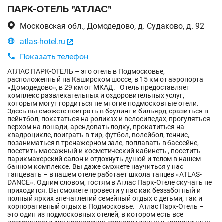
ПАРК-ОТЕЛЬ "АТЛАС"

Московская обл., Домодедово, д. Судаково, д. 92

atlas-hotel.ru


Показать телефон
АТЛАС ПАРК-ОТЕЛЬ – это отель в Подмосковье,
расположенный на Каширском шоссе, в 15 км от аэропорта
«Домодедово», в 29 км от МКАД. Отель предоставляет
комплекс развлекательных и оздоровительных услуг,
которым могут гордиться не многие подмосковные отели.
Здесь вы сможете поиграть в боулинг и бильярд, сразиться в
пейнтбол, покататься на роликах и велосипедах, прогуляться
верхом на лошади, арендовать лодку, прокатиться на
квадроцикле, поиграть в тир, футбол, волейбол, теннис,
позаниматься в тренажерном зале, поплавать в бассейне,
посетить массажный и косметический кабинеты, посетить
парикмахерский салон и отдохнуть душой и телом в нашем
банном комплексе. Вы даже сможете научиться у нас
танцевать – в нашем отеле работает школа танцев «ATLAS-
DANCE». Одним словом, гостям в Атлас Парк-Отеле скучать не
приходится. Вы сможете провести у нас как беззаботный и
полный ярких впечатлений семейный отдых с детьми, так и
корпоративный отдых в Подмосковье. Атлас Парк-Отель –
это один из подмосковных отелей, в котором есть все