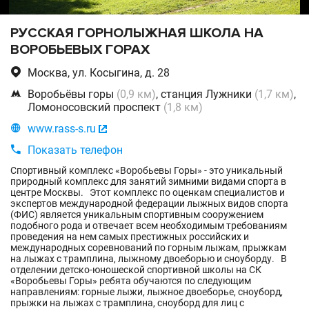
РУССКАЯ ГОРНОЛЫЖНАЯ ШКОЛА НА
ВОРОБЬЕВЫХ ГОРАХ

Москва, ул. Косыгина, д. 28

Воробьёвы горы
(0,9 км)
, станция Лужники
(1,7 км)
,
Ломоносовский проспект
(1,8 км)

www.rass-s.ru


Показать телефон
Спортивный комплекс «Воробьевы Горы» - это уникальный
природный комплекс для занятий зимними видами спорта в
центре Москвы. Этот комплекс по оценкам специалистов и
экспертов международной федерации лыжных видов спорта
(ФИС) является уникальным спортивным сооружением
подобного рода и отвечает всем необходимым требованиям
проведения на нем самых престижных российских и
международных соревнований по горным лыжам, прыжкам
на лыжах с трамплина, лыжному двоеборью и сноуборду. В
отделении детско-юношеской спортивной школы на СК
«Воробьевы Горы» ребята обучаются по следующим
направлениям: горные лыжи, лыжное двоеборье, сноуборд,
прыжки на лыжах с трамплина, сноуборд для лиц с