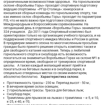
ограниченными возможностями здоровья. На горнолыжном
склоне «Воробьевы Горы» проходят спортивную подготовку
ведущие спортсмены «РГШ-Столица»: юниорская и
юношеская сборные команды по горнолыжному спорту, так
как именно склон «Воробьевы Горы» проходит по параметрам
FIS, что не мало важно при подготовке спортсменов к
Международным и Всероссийским соревнованиям. На
сегодняшний день в отделении «Воробьевы Горы» занимается
324 учащихся. До 2011 года Спортивный комплекс был
ориентирован только на организацию учебного процесса, и на
поддержание спортивного имиджа Москвы и России в целом.
В преддверии зимнего сезона по многочисленным просьбам
граждан было принято решение открыть комплекс также и
для свободного катания населения. Теперь у любителей
горнолыжного спорта и сноуборда есть возможность
покататься на знаменитых Воробьевых Горах на склоне №1 в
определенное время, свободное от тренировок спортивной
школы. А также каждый желающий может прийти и
покататься на беговых лыжах и в сноуборд-парке, в
специально отведенных местах со своим инвентарем,
абсолютно бесплатно.
Характеристика склона:
Протяженность трассы - 230 м. Перепад высот - 50 м.;
В вечернее время склон освещен;
2 горнолыжные трассы. Трасса для беговых лыж;
Сноуборд-парк;
Трамплины для прыжков на лыжах с трамплина – к-5, к-10,
к-25, к-40, к-70;