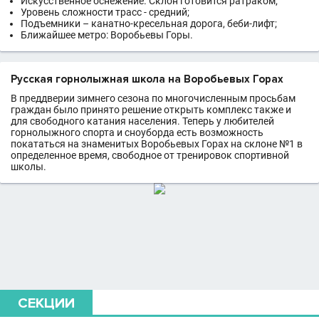
Искусственное оснежение. Склон готовится ратраком;
Уровень сложности трасс - средний;
Подъемники – канатно-кресельная дорога, беби-лифт;
Ближайшее метро: Воробьевы Горы.
Русская горнолыжная школа на Воробьевых Горах
В преддверии зимнего сезона по многочисленным просьбам
граждан было принято решение открыть комплекс также и
для свободного катания населения. Теперь у любителей
горнолыжного спорта и сноуборда есть возможность
покататься на знаменитых Воробьевых Горах на склоне №1 в
определенное время, свободное от тренировок спортивной
школы.
СЕКЦИИ