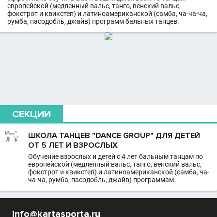
европейской (медленный вальс, танго, венский вальс,
фокстрот и квикстеп) и латиноамериканской (самба, ча-ча-ча,
румба, пасодобль, джайв) программ бальных танцев.
СЕКЦИИ
ШКОЛА ТАНЦЕВ "DANCE GROUP" ДЛЯ ДЕТЕЙ
ОТ 5 ЛЕТ И ВЗРОСЛЫХ
Обучение взрослых и детей с 4 лет бальным танцам по
европейской (медленный вальс, танго, венский вальс,
фокстрот и квикстеп) и латиноамериканской (самба, ча-
ча-ча, румба, пасодобль, джайв) программам.
info@kartasporta.ru