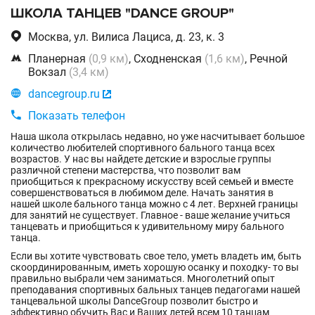
ШКОЛА ТАНЦЕВ "DANCE GROUP"

Москва, ул. Вилиса Лациса, д. 23, к. 3

Планерная
(0,9 км)
, Сходненская
(1,6 км)
, Речной
Вокзал
(3,4 км)

dancegroup.ru


Показать телефон
Наша школа открылась недавно, но уже насчитывает большое
количество любителей спортивного бального танца всех
возрастов. У нас вы найдете детские и взрослые группы
различной степени мастерства, что позволит вам
приобщиться к прекрасному искусству всей семьей и вместе
совершенствоваться в любимом деле. Начать занятия в
нашей школе бального танца можно с 4 лет. Верхней границы
для занятий не существует. Главное - ваше желание учиться
танцевать и приобщиться к удивительному миру бального
танца.
Если вы хотите чувствовать свое тело, уметь владеть им, быть
скоординированным, иметь хорошую осанку и походку- то вы
правильно выбрали чем заниматься. Многолетний опыт
преподавания спортивных бальных танцев педагогами нашей
танцевальной школы DanceGroup позволит быстро и
эффективно обучить Вас и Ваших детей всем 10 танцам