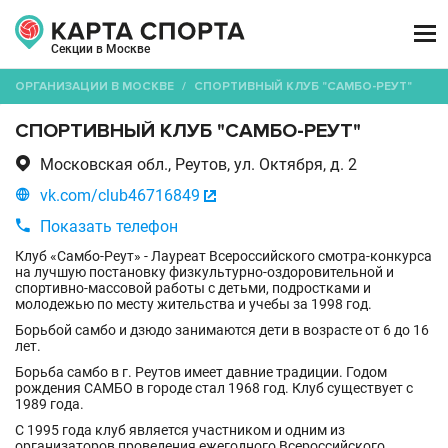

Секции в Москве
ОРГАНИЗАЦИИ В МОСКВЕ
/
СПОРТИВНЫЙ КЛУБ "САМБО-РЕУТ"
СПОРТИВНЫЙ КЛУБ "САМБО-РЕУТ"

Московская обл., Реутов, ул. Октября, д. 2

vk.com/club46716849


Показать телефон
Клуб «Самбо-Реут» - Лауреат Всероссийского смотра-конкурса
на лучшую постановку физкультурно-оздоровительной и
спортивно-массовой работы с детьми, подростками и
молодежью по месту жительства и учебы за 1998 год.
Борьбой самбо и дзюдо занимаются дети в возрасте от 6 до 16
лет.
Борьба самбо в г. Реутов имеет давние традиции. Годом
рождения САМБО в городе стал 1968 год. Клуб существует с
1989 года.
С 1995 года клуб является участником и одним из
организаторов проведения ежегодного Всероссийского