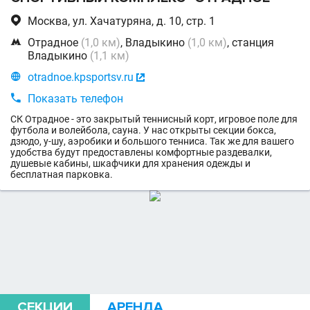

Москва, ул. Хачатуряна, д. 10, стр. 1

Отрадное
(1,0 км)
, Владыкино
(1,0 км)
, станция
Владыкино
(1,1 км)

otradnoe.kpsportsv.ru


Показать телефон
СК Отрадное - это закрытый теннисный корт, игровое поле для
футбола и волейбола, сауна. У нас открыты секции бокса,
дзюдо, у-шу, аэробики и большого тенниса. Так же для вашего
удобства будут предоставлены комфортные раздевалки,
душевые кабины, шкафчики для хранения одежды и
бесплатная парковка.
СЕКЦИИ
АРЕНДА