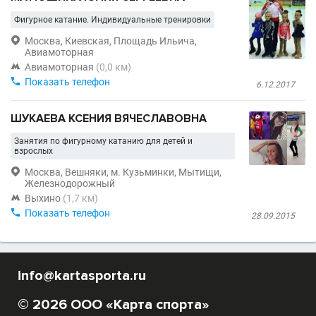
Фигурное катание. Индивидуальные тренировки

Москва, Киевская, Площадь Ильича,
Авиамоторная

Авиамоторная
(0,0 км)

Показать телефон
6.12.2017
ШУКАЕВА КСЕНИЯ ВЯЧЕСЛАВОВНА
Занятия по фигурному катанию для детей и
взрослых

Москва, Вешняки, м. Кузьминки, Мытищи,
Железнодорожный

Выхино
(1,7 км)

Показать телефон
28.09.2015
info@kartasporta.ru
© 2026 ООО «Карта спорта»