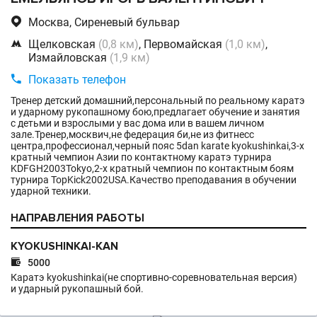

Москва, Сиреневый бульвар

Щелковская
(0,8 км)
, Первомайская
(1,0 км)
,
Измайловская
(1,9 км)

Показать телефон
Тренер детский домашний,персональный по реальному каратэ
и ударному рукопашному бою,предлагает обучение и занятия
с детьми и взрослыми у вас дома или в вашем личном
зале.Тренер,москвич,не федерация би,не из фитнесс
центра,профессионал,черный пояс 5dan karate kyokushinkai,3-х
кратный чемпион Азии по контактному каратэ турнира
KDFGH2003Tokyo,2-х кратный чемпион по контактным боям
турнира TopKick2002USA.Качество преподавания в обучении
ударной техники.
НАПРАВЛЕНИЯ РАБОТЫ
KYOKUSHINKAI-KAN

5000
Каратэ kyokushinkai(не спортивно-соревновательная версия)
и ударный рукопашный бой.