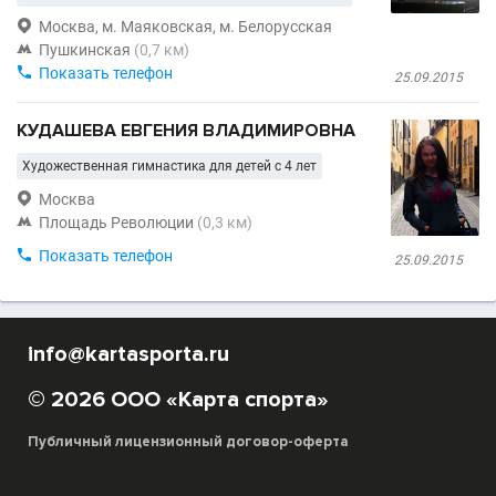

Москва, м. Маяковская, м. Белорусская

Пушкинская
(0,7 км)

Показать телефон
25.09.2015
КУДАШЕВА ЕВГЕНИЯ ВЛАДИМИРОВНА
Художественная гимнастика для детей с 4 лет

Москва

Площадь Революции
(0,3 км)

Показать телефон
25.09.2015
info@kartasporta.ru
© 2026 ООО «Карта спорта»
Публичный лицензионный договор-оферта