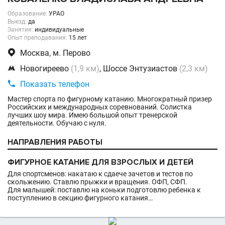
Образование:
УРАО
Выезд:
да
Занятия:
индивидуальные
Опыт преподавания:
15 лет

Москва, м. Перово

Новогиреево
(1,9 км)
, Шоссе Энтузиастов
(2,3 км)

Показать телефон
Мастер спорта по фигурному катанию. Многократный призер
Российских и международных соревнований. Солистка
лучших шоу мира. Имею большой опыт тренерской
деятельности. Обучаю с нуля.
НАПРАВЛЕНИЯ РАБОТЫ
ФИГУРНОЕ КАТАНИЕ ДЛЯ ВЗРОСЛЫХ И ДЕТЕЙ
Для спортсменов: накатаю к сдаече зачетов и тестов по
скольжению. Ставлю прыжки и вращения. ОФП, СФП.
Для малышей: поставлю на коньки подготовлю ребенка к
поступлению в секцию фигурного катания…