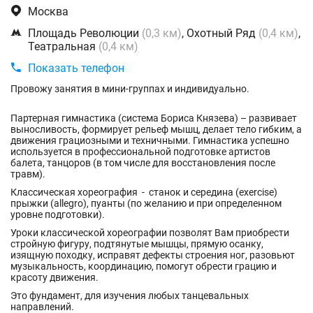

Москва

Площадь Революции
(0,3 км)
, Охотный Ряд
(0,4 км)
,
Театральная
(0,4 км)

Показать телефон
Провожу занятия в мини-группах и индивидуально.
Партерная гимнастика (система Бориса Князева) – развивает
выносливость, формирует рельеф мышц, делает тело гибким, а
движения грациозными и техничными. Гимнастика успешно
используется в профессиональной подготовке артистов
балета, танцоров (в том числе для восстановления после
травм).
Классическая хореография - станок и середина (exercise)
прыжки (allegro), пуанты (по желанию и при определенном
уровне подготовки).
Уроки классической хореографии позволят Вам приобрести
стройную фигуру, подтянутые мышцы, прямую осанку,
изящную походку, исправят дефекты строения ног, разовьют
музыкальность, координацию, помогут обрести грацию и
красоту движения.
Это фундамент, для изучения любых танцевальных
направлений.