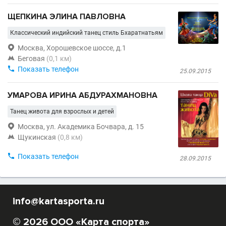
ЩЕПКИНА ЭЛИНА ПАВЛОВНА
Классический индийский танец стиль Бхаратнатьям

Москва, Хорошевское шоссе, д.1

Беговая
(0,1 км)

Показать телефон
25.09.2015
УМАРОВА ИРИНА АБДУРАХМАНОВНА
Танец живота для взрослых и детей

Москва, ул. Академика Бочвара, д. 15

Щукинская
(0,8 км)

Показать телефон
28.09.2015
info@kartasporta.ru
© 2026 ООО «Карта спорта»