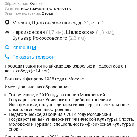
Образование:
Высшее
Занятия:
индивидуальные, групповые
Опыт преподавания:
2 года

Москва, Щёлковское шоссе, д. 21, стр. 1

Черкизовская
(1,7 км)
, Щелковская
(1,8 км)
,
Бульвар Рокоссовского
(2,3 км)

ichido.ru


Показать телефон
Проводит занятия по айкидо для взрослых и подростков с 11
лет и кобудо (с 14 лет).
Родился 4 февраля 1988 года в Москве.
Имеет два высших образования:
Техническое, в 2010 году закончил Московский
Государственный Университет Приборостроения и
Информатики, получен диплом «инженер по специальности
«технология машиностроения»;
Педагогическое, закончил в 2014 году Российский
Государственный Университет Физической Культуры, Спорта,
Молодёжи и Туризма, специальность «физическая культура и
спорт».