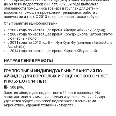
Опыт преподавания с 2011 года (ведет занятия для взрослых
до 60 лет и подростков с 11 лет). С 2009 года выполнял
обязанности помощника тренера в группах для детей и
взрослых (помощь в проведении тренировок, работа с
новичками и т.д.). С 2013 года преподает также кобудо.
Опыт занятия единоборствами:
с 2007 года по настоящее время Айкидо Айкикай (2 дан);
с 2007 года по настоящее время Кобудо школа Катори Синто-
рю (чёрный пояс);
с 2011 года по 2013 год Вин Чун Кунг Фу (степень «Instructor’s
Assistent»);
с 2014 года по настоящее время Каратэ Кёкусинкай.
НАПРАВЛЕНИЯ РАБОТЫ
ГРУППОВЫЕ И ИНДИВИДУАЛЬНЫЕ ЗАНЯТИЯ ПО
АЙКИДО ДЛЯ ВЗРОСЛЫХ И ПОДРОСТКОВ С 11 ЛЕТ
И КОБУДО (С 14 ЛЕТ)

500 руб.
Занятия айкидо для подростков с 11 лет и взрослых. На
занятиях много внимания помимо изучения техник айкидо
уделяется общефизической подготовке с элементами
акробатики, ударной техники (из каратэ…