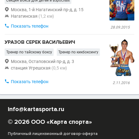
Секция Бокса для детей и взрослых

Москва, 1-й Нагатинский пр-д, д. 15

Нагатинская
(1,2 км)

Показать телефон
28.09.2015
УРАЗОВ СЕРЕК ВАСИЛЬЕВИЧ
Тренер по тайскому боксу
Тренер по кикбоксингу

Москва, Остаповский пр-д, д. 3

станция Угрешская
(0,5 км)

Показать телефон
2.11.2016
info@kartasporta.ru
© 2026 ООО «Карта спорта»
Публичный лицензионный договор-оферта