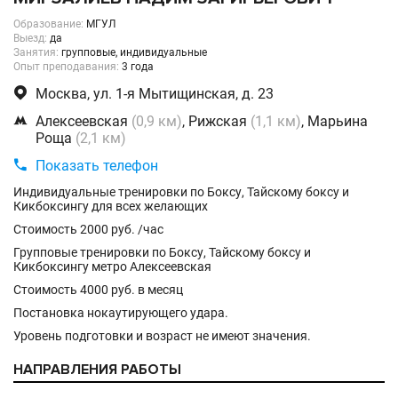
Образование:
МГУЛ
Выезд:
да
Занятия:
групповые, индивидуальные
Опыт преподавания:
3 года

Москва, ул. 1-я Мытищинская, д. 23

Алексеевская
(0,9 км)
, Рижская
(1,1 км)
, Марьина
Роща
(2,1 км)

Показать телефон
Индивидуальные тренировки по Боксу, Тайскому боксу и
Кикбоксингу для всех желающих
Стоимость 2000 руб. /час
Групповые тренировки по Боксу, Тайскому боксу и
Кикбоксингу метро Алексеевская
Стоимость 4000 руб. в месяц
Постановка нокаутирующего удара.
Уровень подготовки и возраст не имеют значения.
НАПРАВЛЕНИЯ РАБОТЫ