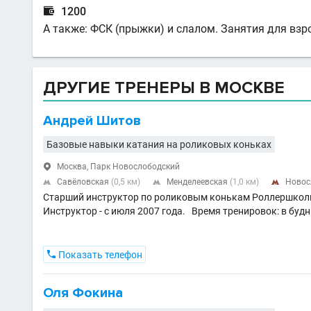

1200
А также: ФСК (прыжки) и слалом. Занятия для взр
ДРУГИЕ ТРЕНЕРЫ В МОСКВЕ
Андрей Шитов
Базовые навыки катания на роликовых коньках
Москва, Парк Новослободский

Савёловская
(0,5 км)
Менделеевская
(1,0 км)
Новос



Старший инструктор по роликовым конькам Роллершколы 
Инструктор - с июля 2007 года. Время тренировок: в будн

Показать телефон
Оля Фокина