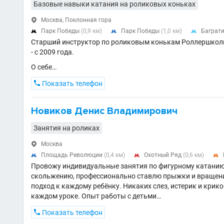
Базовые навыки катания на роликовых коньках
Москва, Поклонная гора

Парк Победы
(0,9 км)
Парк Победы
(1,0 км)
Баграт



Старший инструктор по роликовым конькам Роллершколы 
- с 2009 года.
О себе…

Показать телефон
Новиков Денис Владимирович
Занятия на роликах
Москва

Площадь Революции
(0,4 км)
Охотный Ряд
(0,6 км)



Провожу индивидуальные занятия по фигурному катанию с
скольжению, профессионально ставлю прыжки и вращени
подход к каждому ребёнку. Никаких слез, истерик и кри
каждом уроке. Опыт работы с детьми…

Показать телефон