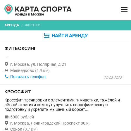

Аренда в Москве
АРЕНДА
/
ФИТНЕС

НАЙТИ АРЕНДУ
ФИТБОКСИНГ
...

г. Москва, ул. Полярная, д.21

Медведково
(1,9 км)

Показать телефон
20.08.2023
КРОССФИТ
Кроссфит-тренировки с элементами гимнастики, тяжёлой и
лёгкой атлетики помогут улучшить свою физическую
подготовку и укрепить мышечный корсет…

5000 рублей

г. Москва, Ленинградский Проспект 80,к.1

Сокол
(0,7 км)