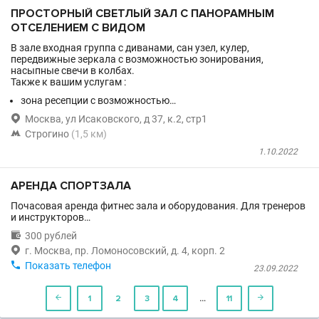
ПРОСТОРНЫЙ СВЕТЛЫЙ ЗАЛ С ПАНОРАМНЫМ
ОТСЕЛЕНИЕМ С ВИДОМ
В зале входная группа с диванами, сан узел, кулер,
передвижные зеркала с возможностью зонирования,
насыпные свечи в колбах.
Также к вашим услугам :
зона ресепции с возможностью…

Москва, ул Исаковского, д 37, к.2, стр1

Строгино
(1,5 км)
1.10.2022
АРЕНДА СПОРТЗАЛА
Почасовая аренда фитнес зала и оборудования. Для тренеров
и инструкторов…

300 рублей

г. Москва, пр. Ломоносовский, д. 4, корп. 2

Показать телефон
23.09.2022
…

1
2
3
4
11
