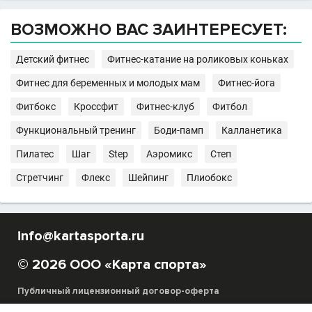
ВОЗМОЖНО ВАС ЗАИНТЕРЕСУЕТ:
Детский фитнес
Фитнес-катание на роликовых коньках
Фитнес для беременных и молодых мам
Фитнес-йога
Фитбокс
Кроссфит
Фитнес-клуб
Фитбол
Функциональный тренинг
Боди-памп
Калланетика
Пилатес
Шаг
Step
Аэромикс
Степ
Стретчинг
Флекс
Шейпинг
Плиобокс
info@kartasporta.ru
© 2026 ООО «Карта спорта»
Публичный лицензионный договор-оферта