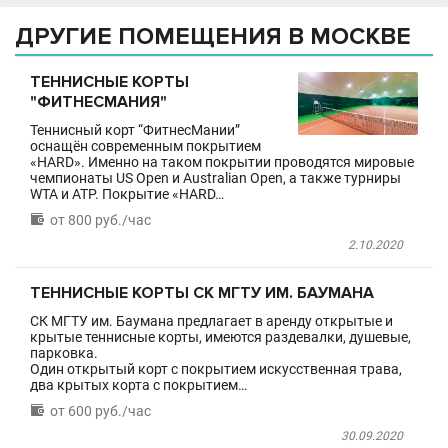
ДРУГИЕ ПОМЕЩЕНИЯ В МОСКВЕ
ТЕННИСНЫЕ КОРТЫ
"ФИТНЕСМАНИЯ"
Теннисный корт “ФитнесМании”
оснащён современным покрытием
«HARD». Именно на таком покрытии проводятся мировые
чемпионаты US Open и Australian Open, а также турниры
WTA и ATP. Покрытие «HARD…

от 800 руб./час
2.10.2020
ТЕННИСНЫЕ КОРТЫ СК МГТУ ИМ. БАУМАНА
СК МГТУ им. Баумана предлагает в аренду открытые и
крытые теннисные корты, имеются раздевалки, душевые,
парковка.
Один открытый корт с покрытием искусственная трава,
два крытых корта с покрытием…

от 600 руб./час
30.09.2020