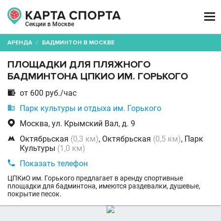

Секции в Москве
АРЕНДА
/
БАДМИНТОН В МОСКВЕ
ПЛОЩАДКИ ДЛЯ ПЛЯЖНОГО
БАДМИНТОНА ЦПКИО ИМ. ГОРЬКОГО

от 600 руб./час

Парк культуры и отдыха им. Горького

Москва, ул. Крымский Вал, д. 9

Октябрьская
(0,3 км)
, Октябрьская
(0,5 км)
, Парк
Культуры
(1,0 км)

Показать телефон
ЦПКиО им. Горького предлагает в аренду спортивные
площадки для бадминтона, имеются раздевалки, душевые,
покрытие песок.