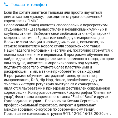

Показать телефон
Если Вы хотите заняться танцами или просто научиться
двигаться под музыку, приходите в студию современной
хореографии “i-Mix”.
Современный танец является своеобразным перекрестком
студийных танцевальных стилей и независимых уличных и
клубных стилей. Выберите свой любимый стиль - бунтарский
модерн, энергичный джаз или свободную импровизацию.
Вложите свои эмоции в новые движения, и, возможно, вы
станете основателем нового стиля современного танца.
Наши педагоги молодые и энергичные, постоянно стремятся к
новым достижениям и вершинам. В программе обучения вы
найдете для себя то направление современного танца, которое
вам по душе, научитесь импровизировать под музыку,
подтянете своё тело, станете более пластичными и
раскрепощёнными, а также приобретете новых друзей!
В программе обучения: эстрадный танец, джаз-танец,
импровизация, R
n
B, Hip-Hop, House, breakedance и другие.
Участники студии регулярно выступают с концертами,
являются лауреатами и призерами фестивалей современной
хореографии: Конкурса современной хореографии “Огненный
удар”, Фестиваля современного танца “Fest of Best” и других.
Руководитель студии – Блаховская Ксения Сергеевна,
профессиональный хореограф, лауреат и дипломант
международных конкурсов по современному танцу.
Приглашаем желающих в группы 9-11, 12-16, 16-18, 20-30 лет.