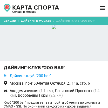

Секции в Москве
СЕКЦИИ
/
ДАЙВИНГ В МОСКВЕ
/
ДАЙВИНГ-КЛУБ "200 BAR"
ДАЙВИНГ-КЛУБ "200 BAR"

Дайвинг-клуб "200 bar"

Москва, пр-т 60-летия Октября, д. 11а, стр. 6

Академическая
(1,1 км)
, Ленинский Проспект
(1,4
км)
, Воробьевы Горы
(2,2 км)
Клуб “200 bar” предлагает вам пройти обучение по системам
CMAS и SSI. По окончании каждого из курсов выдается