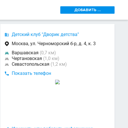
ДОБАВИТЬ ...
Детский клуб "Дворик детства"

Москва, ул. Черноморский б-р, д. 4, к. 3

Варшавская
(0,7 км)

Чертановская
(1,0 км)

Севастопольская
(1,2 км)

Показать телефон
