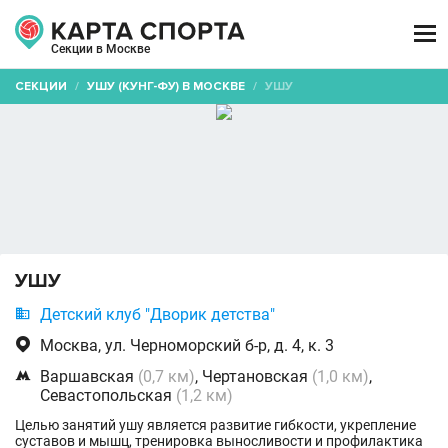

Секции в Москве
СЕКЦИИ
/
УШУ (КУНГ-ФУ) В МОСКВЕ
/
УШУ
УШУ

Детский клуб "Дворик детства"

Москва, ул. Черноморский б-р, д. 4, к. 3

Варшавская
(0,7 км)
, Чертановская
(1,0 км)
,
Севастопольская
(1,2 км)
Целью занятий ушу является развитие гибкости, укрепление
суставов и мышц, тренировка выносливости и профилактика