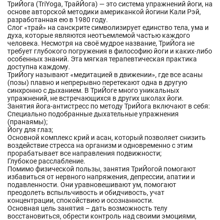
ТриЙога (TriYoga, ТрайЙога) — это система упражнений йоги, на
основе авторской методики американкой йогини Кали Рэй,
разработанная ею в 1980 году.
Слог «трай» на санскрите символизирует единство тела, ума и
духа, которые являются неотъемлемой частью каждого
человека. Несмотря на своё мудрое название, ТриЙога не
требует глубокого погружения в философию йоги и каких-либо
особенных знаний. Эта мягкая терапевтическая практика
доступна каждому.
ТриЙогу называют «медитацией в движении», где все асаны
(позы) плавно и непрерывно перетекают одна в другую
синхронно с дыханием. В ТриЙоге много уникальных
упражнений, не встречающихся в других школах йоги.
Занятия йога-антистресс по методу ТриЙога включают в себя:
Специально подобранные дыхательные упражнения
(пранаямы);
Йогу для глаз;
Основной комплекс крий и асан, который позволяет снизить
воздействие стресса на организм и одновременно с этим
прорабатывает все направления подвижности;
Глубокое расслабление.
Помимо физической пользы, занятия ТриЙогой помогают
избавиться от нервного напряжения, депрессии, апатии и
подавленности. Они уравновешивают ум, помогают
преодолеть вспыльчивость и обидчивость, учат
концентрации, спокойствию и осознанности.
Основная цель занятия – дать возможность телу
восстановиться, обрести контроль над своими эмоциями,