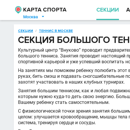
СЕКЦИИ
А
Москва

СЕКЦИИ
/
ТЕННИС В МОСКВЕ
СЕКЦИЯ БОЛЬШОГО ТЕ
Культурный центр “Внуково” проводит предварител
большого тенниса. Занятия проводит настоящий п
спортивной карьерой и уже успевший воспитать н
На занятиях мы поможем ребенку полюбить этот ви
руках, бить смэш и подавать сногсшибательные по
захотят участвовать в наших клубных турнирах.
Занятия большим теннисом, как и любая подвижн
которым нужно куда-то деть свою энергию. Больш
Вашему ребенку стать самостоятельным.
С физиологической точки зрения занятия больши
целом: улучшается кровообращение, мышцы тела п
система, тренируя сердце и сосуды.