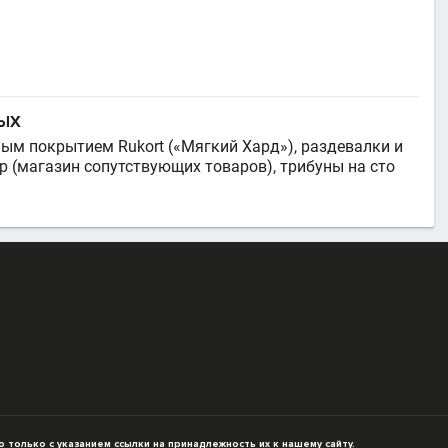
ЛЫХ
ым покрытием Rukort («Мягкий Хард»), раздевалки и
p (магазин сопутствующих товаров), трибуны на сто
только с указанием ссылки на принадлежность их к нашему сайту.