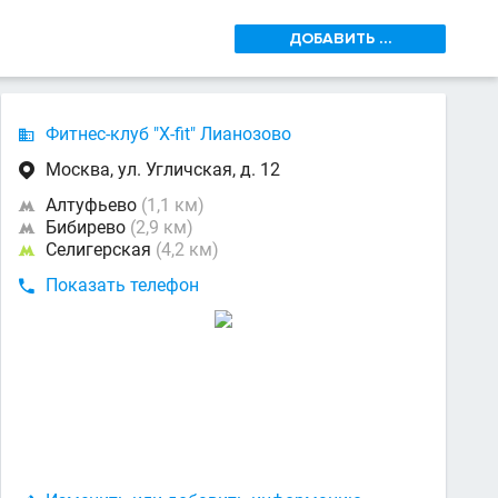
ДОБАВИТЬ ...
Фитнес-клуб "X-fit" Лианозово

Москва, ул. Угличская, д. 12

Алтуфьево
(1,1 км)

Бибирево
(2,9 км)

Селигерская
(4,2 км)

Показать телефон
