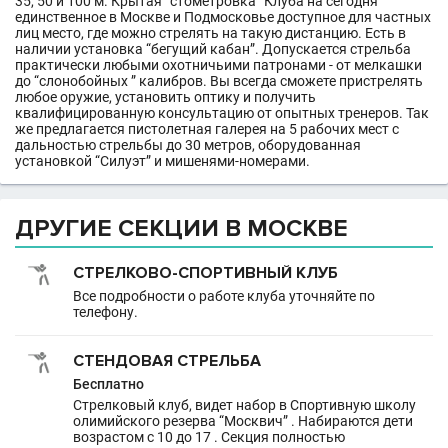
35, 50 и 100 м. Крытая “стометровка” Клуба на сегодня
единственное в Москве и Подмосковье доступное для частных
лиц место, где можно стрелять на такую дистанцию. Есть в
наличии установка “бегущий кабан”. Допускается стрельба
практически любыми охотничьими патронами - от мелкашки
до “слонобойных ” калибров. Вы всегда сможете пристрелять
любое оружие, установить оптику и получить
квалифицированную консультацию от опытных тренеров. Так
же предлагается пистолетная галерея на 5 рабочих мест с
дальностью стрельбы до 30 метров, оборудованная
установкой “Силуэт” и мишенями-номерами.
ДРУГИЕ СЕКЦИИ В МОСКВЕ
СТРЕЛКОВО-СПОРТИВНЫЙ КЛУБ
Все подробности о работе клуба уточняйте по
телефону.
СТЕНДОВАЯ СТРЕЛЬБА
Бесплатно
Стрелковый клуб, видет набор в Спортивную школу
олимийского резерва “Москвич” . Набираются дети
возрастом с 10 до 17 . Секция полностью