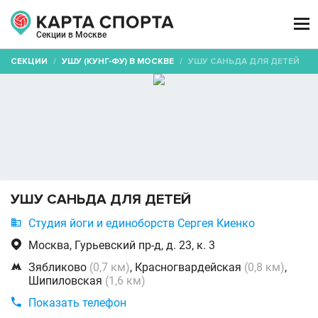

Секции в Москве
СЕКЦИИ
/
УШУ (КУНГ-ФУ) В МОСКВЕ
/
УШУ САНЬДА ДЛЯ ДЕТЕЙ
УШУ САНЬДА ДЛЯ ДЕТЕЙ

Студия йоги и единоборств Сергея Киенко

Москва, Гурьевский пр-д, д. 23, к. 3

Зябликово
(0,7 км)
, Красногвардейская
(0,8 км)
,
Шипиловская
(1,6 км)

Показать телефон