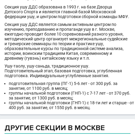
Секция ушу ДДС образована в 1993 г. на базе Дворца
Детского Спорта и является главной базой Московской
федерации ушу, и центром подготовки сборной команды МФУ.
Секция ушу ДДС является самым активным центром по
изучению, преподаванию и пропаганде ушу в г. Москве,
ежегодно проводит более 10 соревнований разного уровня,
методический центр организует межрегиональные судейские
и тренерские семинары по теории и практике ушу,
образовательные курсы по традиционной системе анализа,
истории, воинским традициям Китая, современному и
древнему (гувэнь) китайскому языку и т.п.
Ушу-таолу, ушу-саньда, традиционное ушу.
Подготовительный этап, базовая подготовка, углубленная
подготовка. Индивидуальные углубленные занятия.
подготовительная группа (ПГ-1) 5-6 лет - от 300 руб. за
занятие, от 1100 руб. в месяц;
группы начальной подготовки (ГНП-1) с 7-17 лет - от 370 руб.
за занятие, от 1300 руб. в месяц;
группы начальной подготовки (ГНП-1) с 18-ти лет и старше - от
400 руб. за занятие, от 1550 руб. в месяц.
ДРУГИЕ СЕКЦИИ В МОСКВЕ