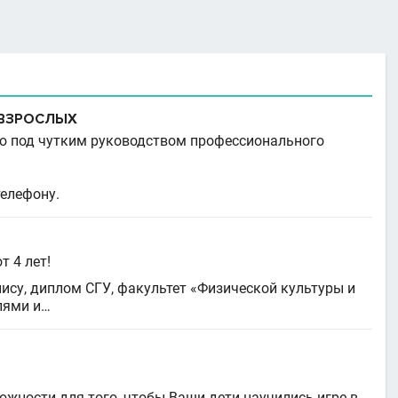
И ВЗРОСЛЫХ
лю под чутким руководством профессионального
елефону.
т 4 лет!
нису, диплом СГУ, факультет «Физической культуры и
лями и…
ожности для того, чтобы Ваши дети научились игре в