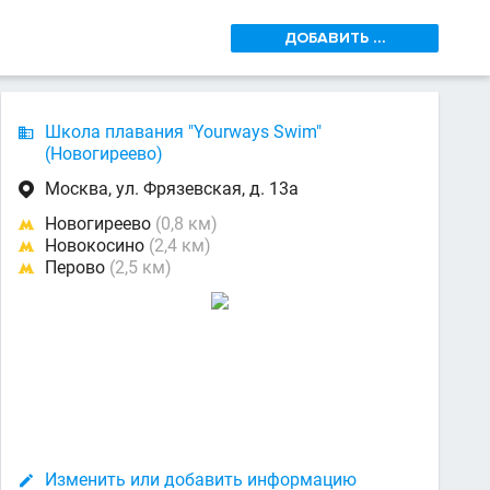
ДОБАВИТЬ ...
Школа плавания "Yourways Swim"

(Новогиреево)
Москва, ул. Фрязевская, д. 13а

Новогиреево
(0,8 км)

Новокосино
(2,4 км)

Перово
(2,5 км)

Изменить или добавить информацию
