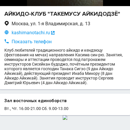
АЙКИДО-КЛУБ "ТАКЕМУСУ АЙКИДОДЗЁ"

Москва, ул. 1-я Владимирская, д. 13

kashimanotachi.ru


Показать телефон
Клуб любителей традиционного айкидо и кендзюцу
(фехтования на мечах) направления Касима син-рю. Занятия,
семинары и аттестации проводятся под патронажем
инструкторов Сисейкан будоджо, почётным президентом
которого является господин Танака Сигэо (9 дан Айкидо
Айкикай), действующий президент Инаба Минору (8 дан
Айкидо Айкикай). Занятия проводит инструктор Сергеев
Дмитрий Юрьевич (4 дан Айкидо Айкикай).
Зал восточных единоборств
Вт., Чт. 16.00-21.00 Сб. 9.00-13.00