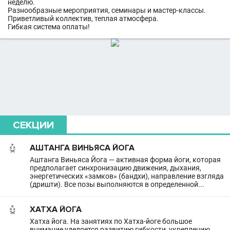
неделю.
Разнообразные мероприятия, семинары и мастер-классы.
Приветливый коллектив, теплая атмосфера.
Гибкая система оплаты!
СЕКЦИИ
АШТАНГА ВИНЬЯСА ЙОГА
Аштанга Виньяса Йога — активная форма йоги, которая
предполагает синхронизацию движения, дыхания,
энергетических «замков» (бандхи), направление взгляда
(дришти). Все позы выполняются в определенной...
ХАТХА ЙОГА
Хатха йога. На занятиях по Хатха-йоге большое
внимание уделяется развитию гибкости, укреплению