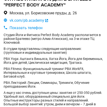
"PERFECT BODY ACADEMY"

Москва, ул. Борисовские пруды, д. 26

vk.com/pb.academy


Показать телефон
Студия Йоги и Фитнеса Perfect Body Academy располагается в
районе Братеево (метро Алма-Атинская), на 3-м этаже ТЦ
Ключевой.
В студии представлены следующие направления:
(групповые и индивидуальные занятия)
PBA Yoga: Аштанга Виньяса, Хатха Йога, Йога для беременных,
Йога для детей, Циклическая медитация, Тратака.
PBA Fitness: Функциональный тренинг PBA WorkFit,
Интервальные и круговые тренировки, Школа шпагата,
Беговой клуб.
PBA Лекторий: Лекции, Семинары, Тренинги, Обучение
преподаванию Йоги.
А еще у нас очень доступные цены: занятия от 250-350 рублей.
Удобный зал, оборудованный специально для йоги.
Опытные инструкторы разных стилей и направлений.
Большой выбор занятий: утром, днем и вечером – 7 дней в