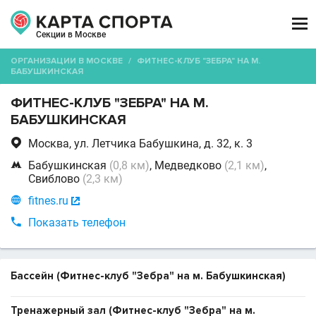

Секции в Москве
ОРГАНИЗАЦИИ В МОСКВЕ
/
ФИТНЕС-КЛУБ "ЗЕБРА" НА М.
БАБУШКИНСКАЯ
ФИТНЕС-КЛУБ "ЗЕБРА" НА М.
БАБУШКИНСКАЯ

Москва, ул. Летчика Бабушкина, д. 32, к. 3

Бабушкинская
(0,8 км)
, Медведково
(2,1 км)
,
Свиблово
(2,3 км)

fitnes.ru


Показать телефон
Бассейн (Фитнес-клуб "Зебра" на м. Бабушкинская)
Тренажерный зал (Фитнес-клуб "Зебра" на м.