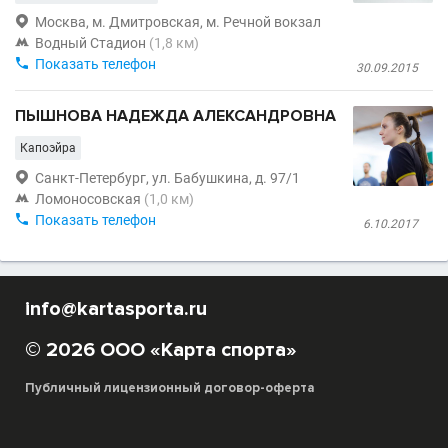

Москва, м. Дмитровская, м. Речной вокзал

Водный Стадион
(1,8 км)

Показать телефон
30.09.2015
ПЫШНОВА НАДЕЖДА АЛЕКСАНДРОВНА
Капоэйра

Санкт-Петербург, ул. Бабушкина, д. 97/1

Ломоносовская
(1,0 км)

Показать телефон
6.10.2017
info@kartasporta.ru
© 2026 ООО «Карта спорта»
Публичный лицензионный договор-оферта