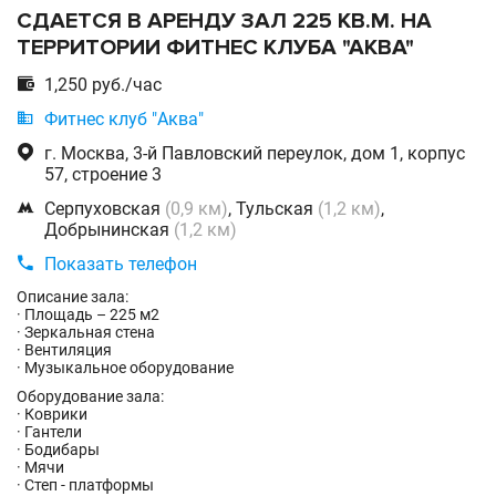
СДАЕТСЯ В АРЕНДУ ЗАЛ 225 КВ.М. НА
ТЕРРИТОРИИ ФИТНЕС КЛУБА "АКВА"

1,250 руб./час

Фитнес клуб "Аква"

г. Москва, 3-й Павловский переулок, дом 1, корпус
57, строение 3

Серпуховская
(0,9 км)
, Тульская
(1,2 км)
,
Добрынинская
(1,2 км)

Показать телефон
Описание зала:
· Площадь – 225 м2
· Зеркальная стена
· Вентиляция
· Музыкальное оборудование
Оборудование зала:
· Коврики
· Гантели
· Бодибары
· Мячи
· Степ - платформы