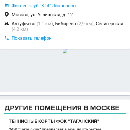

Фитнес-клуб "X-fit" Лианозово

Москва, ул. Угличская, д. 12

Алтуфьево
(1,1 км)
, Бибирево
(2,9 км)
, Селигерская
(4,2 км)

Показать телефон
ДРУГИЕ ПОМЕЩЕНИЯ В МОСКВЕ
ТЕННИСНЫЕ КОРТЫ ФОК "ТАГАНСКИЙ"
ФОК “Таганский” предлагает в аренду открытые