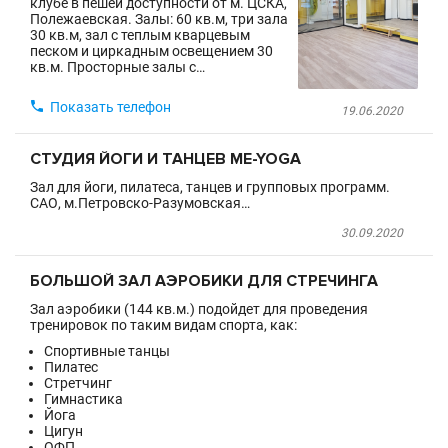
клубе в пешей доступности от м. ЦСКА,
Полежаевская. Залы: 60 кв.м, три зала
30 кв.м, зал с теплым кварцевым
песком и циркадным освещением 30
кв.м. Просторные залы с…

Показать телефон
19.06.2020
СТУДИЯ ЙОГИ И ТАНЦЕВ ME-YOGA
Зал для йоги, пилатеса, танцев и групповых программ.
САО, м.Петровско-Разумовская…
30.09.2020
БОЛЬШОЙ ЗАЛ АЭРОБИКИ ДЛЯ СТРЕЧИНГА
Зал аэробики (144 кв.м.) подойдет для проведения
тренировок по таким видам спорта, как:
Спортивные танцы
Пилатес
Стретчинг
Гимнастика
Йога
Цигун
ОФП