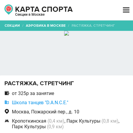

Секции в Москве
СЕКЦИИ
/
АЭРОБИКА В МОСКВЕ
/
РАСТЯЖКА, СТРЕТЧИНГ
РАСТЯЖКА, СТРЕТЧИНГ

от 325р за занятие

Школа танцев "D.A.N.C.E."

Москва, Пожарский пер., д. 10

Кропоткинская
(0,4 км)
, Парк Культуры
(0,8 км)
,
Парк Культуры
(0,9 км)