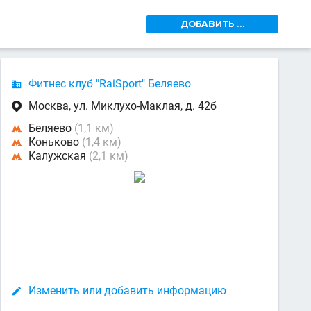
ДОБАВИТЬ ...
Фитнес клуб "RaiSport" Беляево

Москва, ул. Миклухо-Маклая, д. 42б

Беляево
(1,1 км)

Коньково
(1,4 км)

Калужская
(2,1 км)

Изменить или добавить информацию
