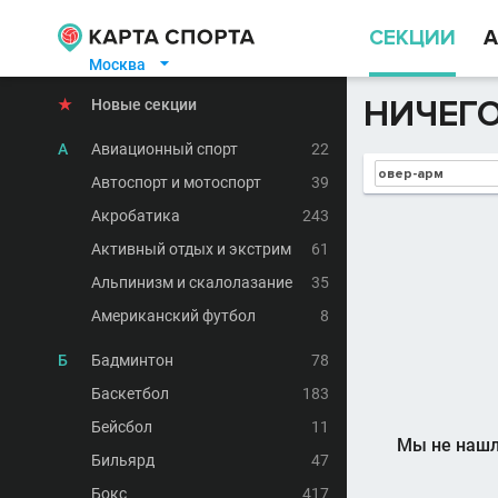
СЕКЦИИ
А
Москва

НИЧЕГО
★
Новые секции
А
Авиационный спорт
22
Автоспорт и мотоспорт
39
Акробатика
243
Активный отдых и экстрим
61
Альпинизм и скалолазание
35
Американский футбол
8
Б
Бадминтон
78
Баскетбол
183
Бейсбол
11
Мы не нашл
Бильярд
47
Бокс
417