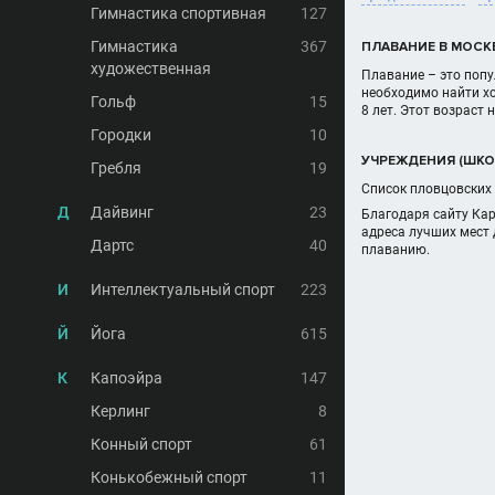
Гимнастика спортивная
127
Гимнастика
367
ПЛАВАНИЕ В МОСК
художественная
Плавание – это попу
необходимо найти хо
Гольф
15
8 лет. Этот возраст
Городки
10
УЧРЕЖДЕНИЯ (ШКО
Гребля
19
Список пловцовских 
Д
Дайвинг
23
Благодаря сайту Ка
адреса лучших мест 
Дартс
40
плаванию.
И
Интеллектуальный спорт
223
Й
Йога
615
К
Капоэйра
147
Керлинг
8
Конный спорт
61
Конькобежный спорт
11