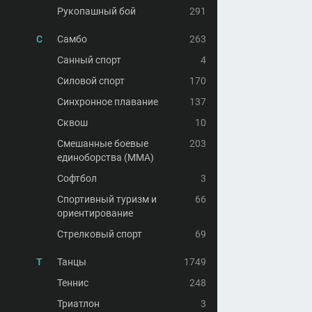
Рукопашный бой
291
С
Самбо
263
Санный спорт
4
Силовой спорт
170
Синхронное плавание
137
Сквош
10
Смешанные боевые
203
единоборства (MMA)
Софтбол
3
Спортивный туризм и
66
ориентирование
Стрелковый спорт
69
Т
Танцы
1749
Теннис
248
Триатлон
3