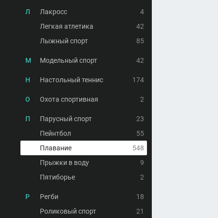
Л
Лакросс
4
Легкая атлетика
42
Лыжный спорт
85
М
Модельный спорт
42
Н
Настольный теннис
174
О
Охота спортивная
2
П
Парусный спорт
23
Пейнтбол
55
Плавание
548
Прыжки в воду
9
Пятиборье
2
Р
Регби
18
Роликовый спорт
21