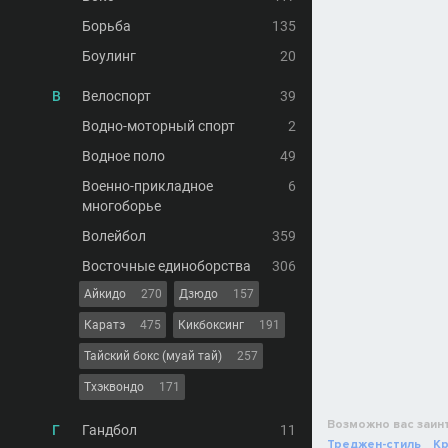
Борьба
135
Боулинг
20
В
Велоспорт
39
Водно-моторный спорт
2
Водное поло
49
Военно-прикладное
6
многоборье
Волейбол
359
Восточные единоборства
306
Айкидо
270
Дзюдо
157
Каратэ
475
Кикбоксинг
191
Тайский бокс (муай тай)
257
Тхэквондо
171
Возможно вас заин
Г
Гандбол
11
Треджен-стиль
К