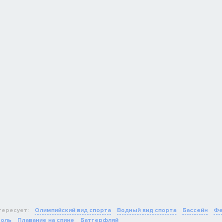
тересует:
Олимпийский вид спорта
Водный вид спорта
Бассейн
Фе
роль
Плавание на спине
Баттерфляй