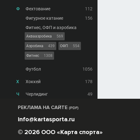
Ф
Фехтование
112
Фигурное катание
156
Фитнес, ОФП и аэробика
Аквааэробика
569
Аэробика
439
ОФП
554
Фитнес
1308
Футбол
1056
Х
Хоккей
178
Ч
Черлидинг
49
РЕКЛАМА НА САЙТЕ
(PDF)
info@kartasporta.ru
© 2026 ООО «Карта спорта»