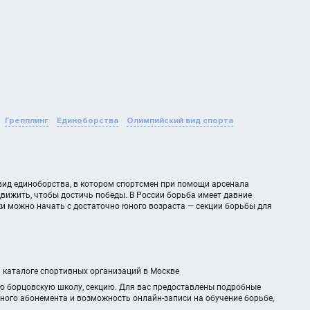
Грепплинг
Единоборства
Олимпийский вид спорта
вид единоборства, в котором спортсмен при помощи арсенала
движить, чтобы достичь победы. В России борьба имеет давние
ки можно начать с достаточно юного возраста — секции борьбы для
м каталоге спортивных организаций в Москве
ю борцовскую школу, секцию. Для вас предоставлены подробные
чного абонемента и возможность онлайн-записи на обучение борьбе,