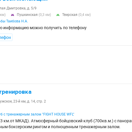
лая Дмитровка, д. 5/9
 км)
Пушкинская
(0,3 км)
Тверская
(0,4 км)


бы Таибова Н.А.
ю информацию можно получить по телефону
лефон
 тренировка
жское, 23-й км, д. 14, стр. 2
уб с тренажерным залом "FIGHT HOUSE WFL"
 (3 км.от МКАД). Атмосферный бойцовский клуб (700кв.м.) с панор
ным боксерским рингом и полноценным тренажерным залом.