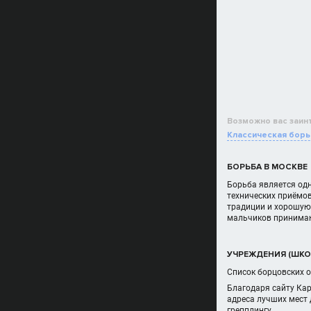
Возможно вас заин
Классическая борь
БОРЬБА В МОСКВЕ
Борьба является одн
технических приёмов
традиции и хорошую 
мальчиков принимают
УЧРЕЖДЕНИЯ (ШКОЛ
Список борцовских о
Благодаря сайту Ка
адреса лучших мест 
грепплингу.