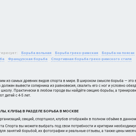
тересует:
Борьба вольная
Борьба греко-римская
Борьба на поясах
ба
Французская борьба
Спортивная борьба греко-римского стиля
им из самых древних видов спорта в мире. В широком смысле борьба — это 
 должен вывести соперника из равновесия, свалить его с ног и условно обез
школу. Практически в любом городе вы найдёте секцию борьбы, а трениров
 детей с 4-5 лет.
Ы, КЛУБЫ) В РАЗДЕЛЕ БОРЬБА В МОСКВЕ
рганизаций, секций, спортшкол, клубов отображён в полном объёме в данно
рта Спорта вы можете выбрать под свои потребности и критерии необходиму
для занятий борьбой, их фотографии и реальные отзывы, а также цены меся