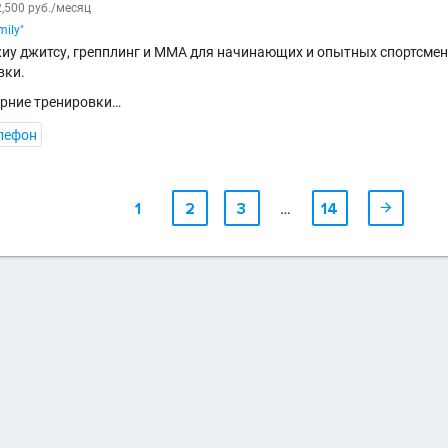
,500 руб./месяц
mily"
иу джитсу, грепплинг и ММА для начинающих и опытных спортсмен
вки.
ерние тренировки…
лефон
1
2
3
…
14
