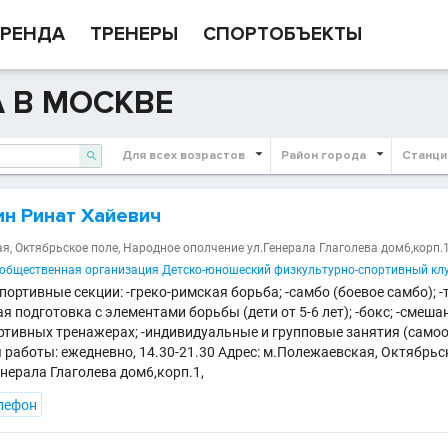
РЕНДА
ТРЕНЕРЫ
СПОРТОБЪЕКТЫ
 В МОСКВЕ
Для всех возрастов
Район города
Станци

н Ринат Хайевич
я, Октябрьское поле, Народное ополчение ул.Генерала Глаголева дом6,корп.
общественная организация Детско-юношеский физкультурно-спортивный клу
ортивные секции: -греко-римская борьба; -самбо (боевое самбо); -
 подготовка с элементами борьбы (дети от 5-6 лет); -бокс; -смеш
ортивных тренажерах; -индивидуальные и групповые занятия (самоо
 работы: ежедневно, 14.30-21.30 Адрес: м.Полежаевская, Октябрьс
нерала Глаголева дом6,корп.1,
лефон