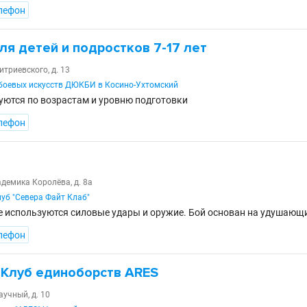
лефон
ля детей и подростков 7-17 лет
итриевского, д. 13
боевых искусств ДЮКБИ в Косино-Ухтомский
ются по возрастам и уровню подготовки
лефон
адемика Королёва, д. 8а
уб "Севера Файт Клаб"
не используются силовые удары и оружие. Бой основан на удушающ
лефон
 Клуб единоборств ARES
аучный, д. 10