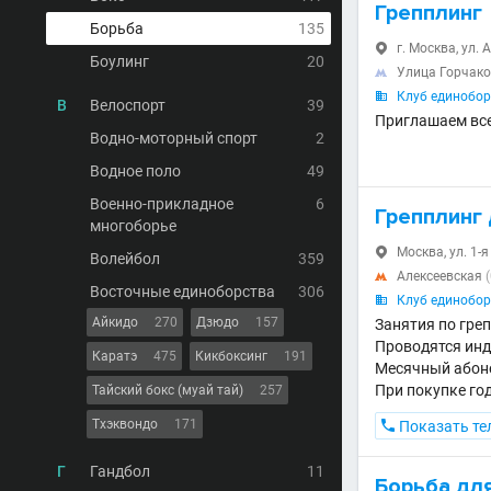
Грепплинг
Борьба
135
г. Москва, ул.

Боулинг
20
Улица Горчак

Клуб единобор

В
Велоспорт
39
Приглашаем вс
Водно-моторный спорт
2
Водное поло
49
Военно-прикладное
6
Грепплинг 
многоборье
Москва, ул. 1-

Волейбол
359
Алексеевская

Восточные единоборства
306
Клуб единобор

Айкидо
270
Дзюдо
157
Занятия по гре
Проводятся инди
Каратэ
475
Кикбоксинг
191
Месячный абоне
При покупке го
Тайский бокс (муай тай)
257
Тхэквондо
171

Показать те
Г
Гандбол
11
Борьба дл