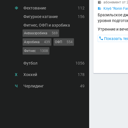
абонемент от 2

Ф
Фехтование
112
Клуб "Ronin Fa

Бразильское дж
Фигурное катание
156
уровня подгото
Фитнес, ОФП и аэробика
Утренние и веч
Аквааэробика
569

Показать те
Аэробика
439
ОФП
554
Фитнес
1308
Футбол
1056
Х
Хоккей
178
Ч
Черлидинг
49