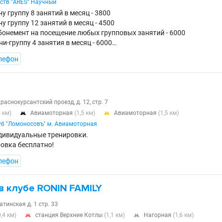
ств "ARES" Научный
у группу 8 занятий в месяц - 3800
у группу 12 занятий в месяц - 4500
онемент на посещение любых групповых занятий - 6000
и-группу 4 занятия в месяц - 6000…
лефон
Краснокурсантский проезд, д. 12, стр. 7
4 км)
Авиамоторная
(1,5 км)
Авиамоторная
(1,5 км)


уб "Ломоносовъ" м. Авиамоторная
дивидуальные тренировки.
овка бесплатно!
лефон
в клубе RONIN FAMILY
атинская д. 1 стр. 33
0,4 км)
станция Верхние Котлы
(1,1 км)
Нагорная
(1,6 км)

