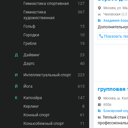
Гимнастика спортивная
127
Москва, ул. Ма

Гимнастика
367
Чеховская
(0,3

художественная
Академия борь

Гольф
15
Дополнительну
Городки
10

Показать те
Гребля
19
Д
Дайвинг
23
Дартс
40
И
Интеллектуальный спорт
223
Й
Йога
615
групповая
К
Капоэйра
147
Москва, ш. Калу

600р

Керлинг
8
Боксерский кл

Конный спорт
61
м. Теплый стан
профессиональ
Конькобежный спорт
11