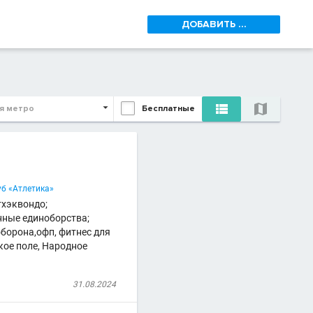
ДОБАВИТЬ ...


я метро
Бесплатные
1
б «Атлетика»
тхэквондо;
анные единоборства;
борона,офп, фитнес для
кое поле, Народное
31.08.2024