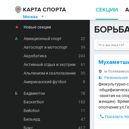
СЕКЦИИ
А
Москва

БОРЬБА
★
Новые секции
А
Авиационный спорт
22
Автоспорт и мотоспорт
39
Акробатика
243
Мухаметши
Активный отдых и экстрим
61
м.Полежаевска

Альпинизм и скалолазание
35
Региональная 

Американский футбол
8
физкультурно-сп
-общефизическая
Б
Бадминтон
78
-занятия на сп
женщин). Время
Баскетбол
183
ополчение ул.Ге
Бейсбол
11

Показать те
Бильярд
47
Бокс
417