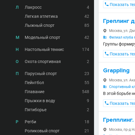

Показать те
Л
Лакросс
4
Легкая атлетика
42
Греплинг д
Лыжный спорт
85
Москва, ул. Дм

М
Модельный спорт
42
Филиал клуба 

Группы формиру
Н
Настольный теннис
174

Показать те
О
Охота спортивная
2
Grappling
П
Парусный спорт
23
Москва, ул. Ак

Пейнтбол
55
Спортивный кл

Плавание
548
В этой борьбе 
Прыжки в воду
9

Показать те
Пятиборье
2
Грепплинг.
Р
Регби
18
Москва, пр-д Н

Роликовый спорт
21