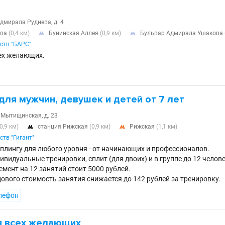
 Адмирала Руднева, д. 4
ова
(0,4 км)
Бунинская Аллея
(0,9 км)
Бульвар Адмирала Ушакова


ств "БАРС"
ех желающих.
для мужчин, девушек и детей от 7 лет
я Мытищинская, д. 23
(0,9 км)
станция Рижская
(0,9 км)
Рижская
(1,1 км)


ств "Гигант"
пплингу для любого уровня - от начинающих и профессионалов.
видуальные тренировки, сплит (для двоих) и в группе до 12 челове
мент на 12 занятий стоит 5000 рублей.
дового стоимость занятия снижается до 142 рублей за тренировку.
лефон
я всех желающих