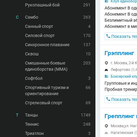
Клуб единобор

Рукопашный бой
291
Абонемент В одн
Абонемент В одн
С
Самбо
263
Безлимитный аб
Санный спорт
4
Абонемент в мин
Силовой спорт
170

Показать те
Синхронное плавание
137
Грэпплинг
Сквош
10
Смешанные боевые
203
г. Москва, 2-й 

единоборства (MMA)
Лефортово
(0,

Боксерский кл

Софтбол
3
Групповые и ин
Спортивный туризм и
66
Пробная тренир
ориентирование

Показать те
Стрелковый спорт
69
Т
Танцы
1749
Грепплинг 
Теннис
248
Москва,ул. Наг

Нагатинская
(
Триатлон
3
