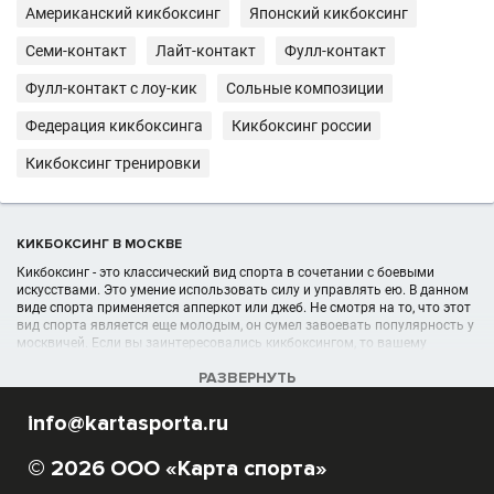
Американский кикбоксинг
Японский кикбоксинг
Семи-контакт
Лайт-контакт
Фулл-контакт
Фулл-контакт с лоу-кик
Сольные композиции
Федерация кикбоксинга
Кикбоксинг россии
Кикбоксинг тренировки
КИКБОКСИНГ В МОСКВЕ
Кикбоксинг - это классический вид спорта в сочетании с боевыми
искусствами. Это умение использовать силу и управлять ею. В данном
виде спорта применяется апперкот или джеб. Не смотря на то, что этот
вид спорта является еще молодым, он сумел завоевать популярность у
москвичей. Если вы заинтересовались кикбоксингом, то вашему
вниманию предлагаются клубы и секции кикбоксинга.
РАЗВЕРНУТЬ
УЧРЕЖДЕНИЯ (ШКОЛЫ, КЛУБЫ) В РАЗДЕЛЕ КИКБОКСИНГ В МОСКВЕ
info@kartasporta.ru
Список кикбоксерских организаций, секций, спортшкол, клубов
отображён в полном объёме в данном каталоге спортивных
© 2026 ООО «Карта спорта»
организаций в Москве